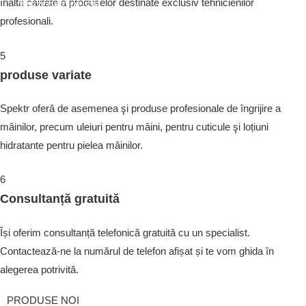
înalta calitate a produselor destinate exclusiv tehnicienilor
VEZI PRODUSE
profesionali.
5
produse variate
Spektr oferă de asemenea şi produse profesionale de îngrijire a
mâinilor, precum uleiuri pentru mâini, pentru cuticule şi loțiuni
hidratante pentru pielea mâinilor.
6
Consultanță gratuită
Își oferim consultanță telefonică gratuită cu un specialist.
Contactează-ne la numărul de telefon afișat și te vom ghida în
alegerea potrivită.
PRODUSE NOI