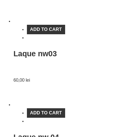
ADD TO CART
Laque nw03
60,00
lei
ADD TO CART