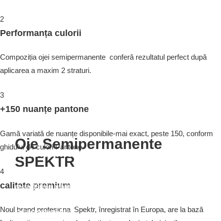
2
Performanța culorii
Compoziția ojei semipermanente conferă rezultatul perfect după
aplicarea a maxim 2 straturi.
3
+150 nuanțe pantone
Gamă variată de nuanțe disponibile-mai exact, peste 150, conform
Oje Semipermanente
ghidului de culori Pantone.
Cine suntem noi?
Culori
SPEKTR
4
Noi suntem culoarea la cea mai înaltă performanță;
Conform ghidului de culori Pantone, Spektr oferă
calitate premium
noi suntem durabilitatea; noi suntem calitatea; noi suntem
peste 150 de nuanțe complexe de înaltă performanță și calitate.
Spektr
.
Compoziția ojei semipermanente include particule dinamice
minuscule ce facilitează aplicarea acesteia pe unghie.
Noul brand profesional Spektr, înregistrat în Europa, are la bază
DESPRE NOI
VEZI PRODUSE