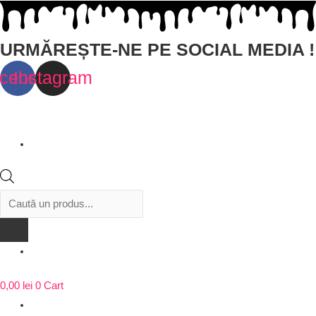
URMĂREȘTE-NE PE SOCIAL MEDIA !
cebook
Instagram
Products
search
0,00
lei
0
Cart