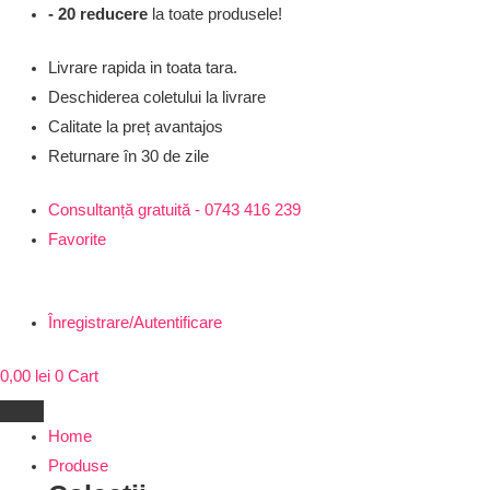
Skip
- 20 reducere
la toate produsele!
to
Livrare rapida in toata tara.
content
Deschiderea coletului la livrare
Calitate la preț avantajos
Returnare în 30 de zile
Consultanță gratuită - 0743 416 239
Favorite
Înregistrare/Autentificare
0,00
lei
0
Cart
Home
Produse