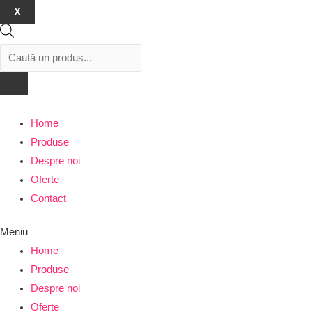
X
Products
search
Home
Produse
Despre noi
Oferte
Contact
Meniu
Home
Produse
Despre noi
Oferte