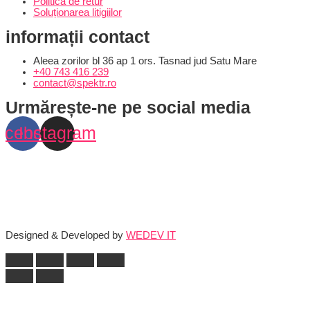
Politica de retur
Soluționarea litigiilor
informații contact
Aleea zorilor bl 36 ap 1 ors. Tasnad jud Satu Mare
+40 743 416 239
contact@spektr.ro
Urmărește-ne pe social media
acebook
Instagram
Designed & Developed by
WEDEV IT