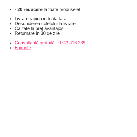
Skip
- 20 reducere
la toate produsele!
to
content
Livrare rapida in toata tara.
Deschiderea coletului la livrare
Calitate la preț avantajos
Returnare în 30 de zile
Consultanță gratuită - 0743 416 239
Favorite