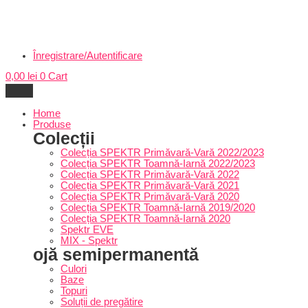
Înregistrare/Autentificare
0,00
lei
0
Cart
Home
Produse
Colecții
Colecția SPEKTR Primăvară-Vară 2022/2023
Colecția SPEKTR Toamnă-Iarnă 2022/2023
Colecția SPEKTR Primăvară-Vară 2022
Colecția SPEKTR Primăvară-Vară 2021
Colecția SPEKTR Primăvară-Vară 2020
Colecția SPEKTR Toamnă-Iarnă 2019/2020
Colecția SPEKTR Toamnă-Iarnă 2020
Spektr EVE
MIX - Spektr
ojă semipermanentă
Culori
Baze
Topuri
Soluții de pregătire