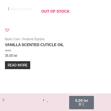
OUT OF STOCK
Basic Care - Produse Îngrijire
VANILLA SCENTED CUTICLE OIL
Rated
35,00
lei
0
out
of
READ MORE
5
0,00
lei
0