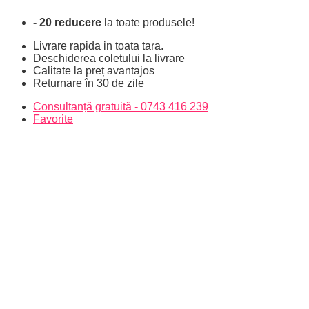
Skip
- 20 reducere
la toate produsele!
to
content
Livrare rapida in toata tara.
Deschiderea coletului la livrare
Calitate la preț avantajos
Returnare în 30 de zile
Consultanță gratuită - 0743 416 239
Favorite