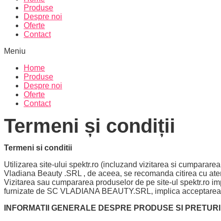
Produse
Despre noi
Oferte
Contact
Meniu
Home
Produse
Despre noi
Oferte
Contact
Termeni și condiții
Termeni si conditii
Utilizarea site-ului spektr.ro (incluzand vizitarea si cumpararea
Vladiana Beauty .SRL , de aceea, se recomanda citirea cu aten
Vizitarea sau cumpararea produselor de pe site-ul spektr.ro imp
furnizate de SC VLADIANA BEAUTY.SRL, implica acceptarea ace
INFORMATII GENERALE DESPRE PRODUSE SI PRETURI