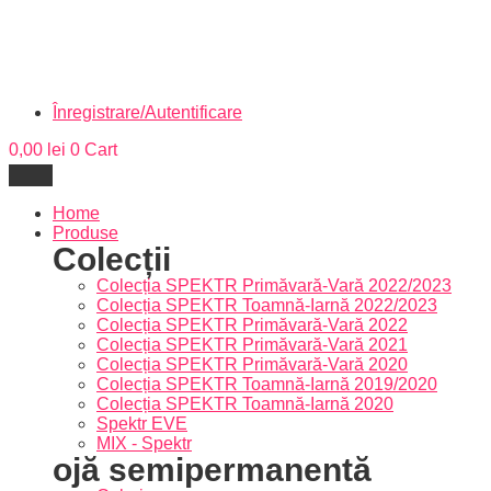
Înregistrare/Autentificare
0,00
lei
0
Cart
Home
Produse
Colecții
Colecția SPEKTR Primăvară-Vară 2022/2023
Colecția SPEKTR Toamnă-Iarnă 2022/2023
Colecția SPEKTR Primăvară-Vară 2022
Colecția SPEKTR Primăvară-Vară 2021
Colecția SPEKTR Primăvară-Vară 2020
Colecția SPEKTR Toamnă-Iarnă 2019/2020
Colecția SPEKTR Toamnă-Iarnă 2020
Spektr EVE
MIX - Spektr
ojă semipermanentă