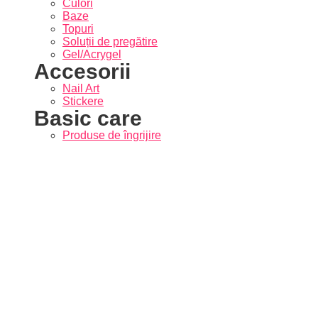
Culori
Baze
Topuri
Soluții de pregătire
Gel/Acrygel
Accesorii
Nail Art
Stickere
Basic care
Produse de îngrijire