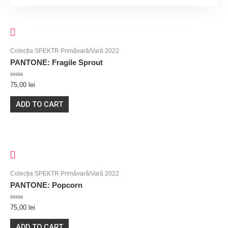
Colecția SPEKTR Primăvară/Vară 2022
PANTONE: Fragile Sprout
Rated
75,00
lei
0
out
of
ADD TO CART
5
Colecția SPEKTR Primăvară/Vară 2022
PANTONE: Popcorn
Rated
75,00
lei
0
out
of
ADD TO CART