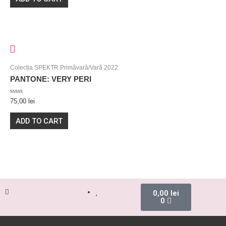
5
Colecția SPEKTR Primăvară/Vară 2022
PANTONE: VERY PERI
Rated
75,00
lei
0
out
of
ADD TO CART
5
0,00
lei
0