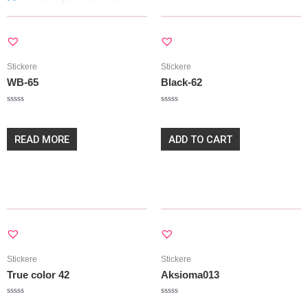
Stickere
Stickere
WB-65
Black-62
Rated
Rated
20,00
lei
20,00
lei
0
0
out
out
of
of
READ MORE
ADD TO CART
5
5
Stickere
Stickere
True color 42
Aksioma013
Rated
Rated
20,00
lei
20,00
lei