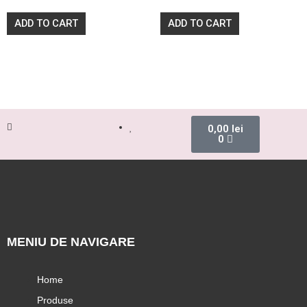
0
0
out
out
of
of
ADD TO CART
ADD TO CART
5
5
0,00
lei
0
MENIU DE NAVIGARE
Home
Produse