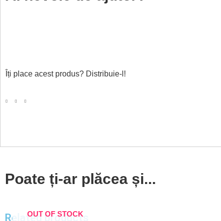
Îți place acest produs? Distribuie-l!
Poate ți-ar plăcea și...
OUT OF STOCK
Related products