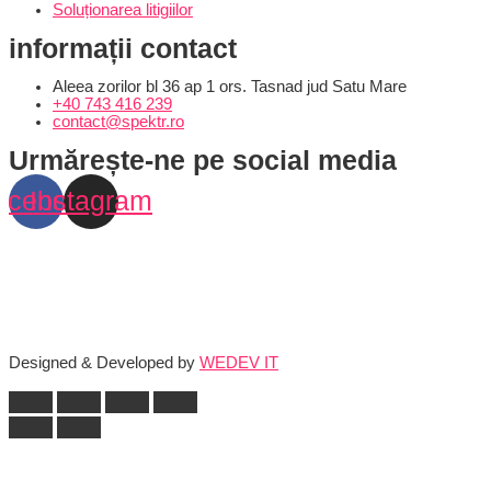
Soluționarea litigiilor
informații contact
Aleea zorilor bl 36 ap 1 ors. Tasnad jud Satu Mare
+40 743 416 239
contact@spektr.ro
Urmărește-ne pe social media
acebook
Instagram
Designed & Developed by
WEDEV IT