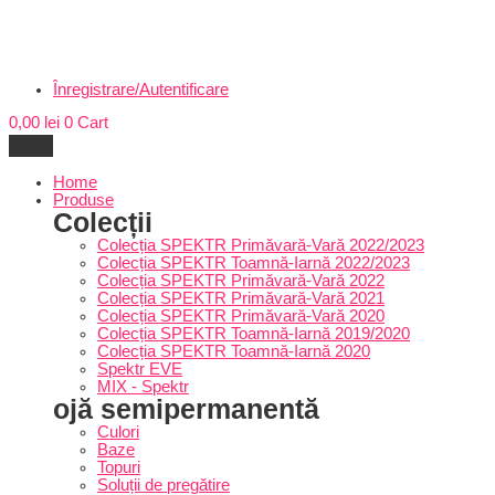
Înregistrare/Autentificare
0,00
lei
0
Cart
Home
Produse
Colecții
Colecția SPEKTR Primăvară-Vară 2022/2023
Colecția SPEKTR Toamnă-Iarnă 2022/2023
Colecția SPEKTR Primăvară-Vară 2022
Colecția SPEKTR Primăvară-Vară 2021
Colecția SPEKTR Primăvară-Vară 2020
Colecția SPEKTR Toamnă-Iarnă 2019/2020
Colecția SPEKTR Toamnă-Iarnă 2020
Spektr EVE
MIX - Spektr
ojă semipermanentă
Culori
Baze
Topuri
Soluții de pregătire