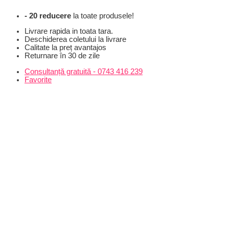
Skip
- 20 reducere
la toate produsele!
to
content
Livrare rapida in toata tara.
Deschiderea coletului la livrare
Calitate la preț avantajos
Returnare în 30 de zile
Consultanță gratuită - 0743 416 239
Favorite