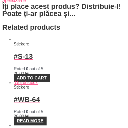
Apelează-ne
Îți place acest produs? Distribuie-l!
Poate ți-ar plăcea și...
Related products
Stickere
#S-13
Rated
0
out of 5
20,00
lei
ADD TO CART
Out of stock
Stickere
#WB-64
Rated
0
out of 5
20,00
lei
READ MORE