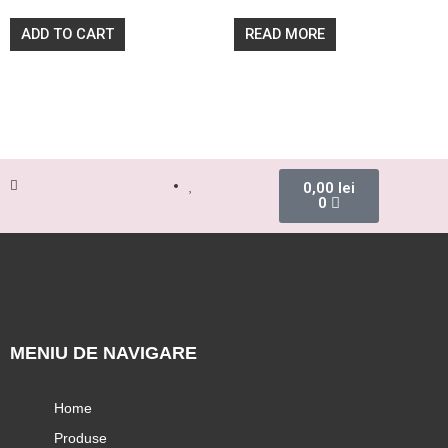
0
0
out
out
of
of
ADD TO CART
READ MORE
5
5
0,00
lei
0
MENIU DE NAVIGARE
Home
Produse