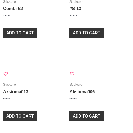
Stickere
Stickere
Combi-52
#S-13
Rated
Rated
20,00
lei
20,00
lei
0
0
out
out
of
of
ADD TO CART
ADD TO CART
5
5
Stickere
Stickere
Aksioma013
Aksioma006
Rated
Rated
20,00
lei
20,00
lei
0
0
out
out
of
of
ADD TO CART
ADD TO CART
5
5