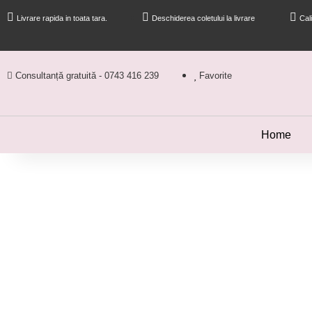
Livrare rapida in toata tara.
Deschiderea coletului la livrare
Cal
Consultanță gratuită - 0743 416 239
Favorite
Home