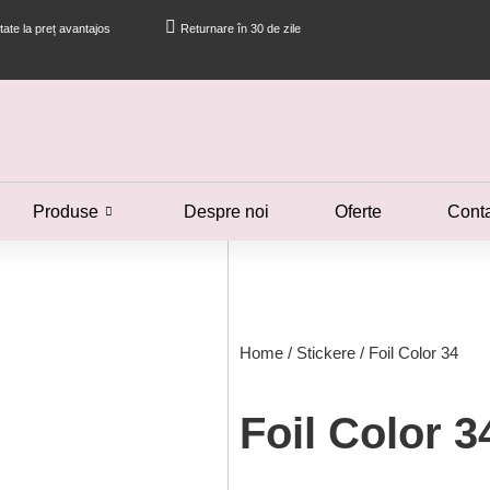
itate la preț avantajos
Returnare în 30 de zile
Produse
Despre noi
Oferte
Cont
Home
/
Stickere
/ Foil Color 34
Foil Color 3