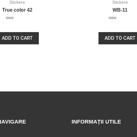
Stickere
Stickere
True color 42
WB-11
Rated
Rated
20,00
lei
20,00
lei
0
0
out
out
of
of
ADD TO CART
ADD TO CART
5
5
NAVIGARE
INFORMAȚII UTILE