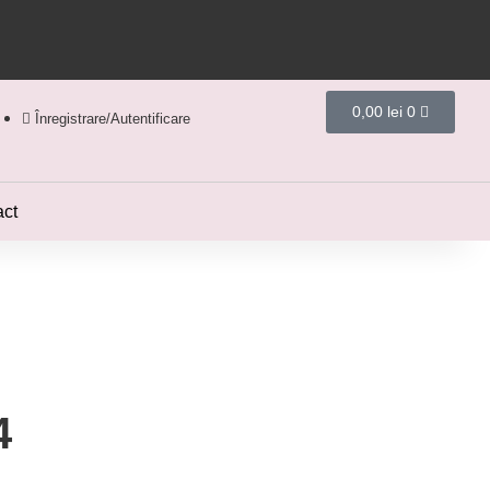
0,00
lei
0
Înregistrare/Autentificare
act
4