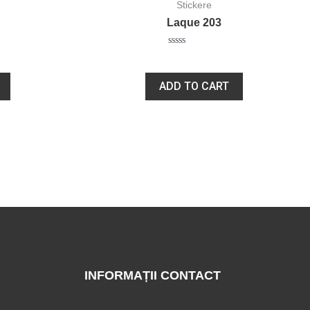
Stickere
Laque 203
Rated
20,00
lei
0
out
of
ADD TO CART
5
INFORMAȚII CONTACT