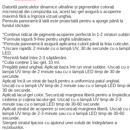
Datorită particulelor dinamice ultrafine și pigmenților colorați
micronizați din compoziția sa, acest lac-gel asigură o acoperire
maximă fără a îngroșa vizual unghia.
Pensula panoramică lată este proiectată pentru a ajunge până la
fundul sticluței.
*Conținut ridicat de pigmenți-acoperire perfectă în 1-2 straturi subțiri
*Formula sigură 9-free pentru unghii sănătoase.
*Pensula panoramică asigură aplicarea culorii până la linia cuticulei.
*Uscare rapidă: 2 minute cu o lampă UV, 30 de secunde cu o lamp
LED.
*Rezistă fiabil între 2-3 săptămâni.
*Cutia conține 1 lac-gel, 10 ml.
Pregătiți patul unghial. Aplicați baza într-un strat subțire. Uscați cu o
lampă UV timp de 2 minute sau cu o lampă LED timp de 30 de
secunde.
Aplicați încă un strat de bază pentru a uniformiza patul unghial.
Uscați cu o lampă UV timp de 2 minute sau cu o lampă LED timp d
30 de secunde.
Aplicați lacul-gel color. Securizați marginea liberă pentru a împiedic
ciobirea și cojirea lacului-gel. Uscați cu o lampă UV timp de 2-3
minute sau cu o lampă LED timp de 30-60 secunde.
Aplicați stratul de acoperire și securizați marginea liberă. Uscați cu 
lampă UV timp de 2-3 minute sau cu o lampă LED timp de 30-60
secunde.
Ștergeți stratul lipicios cu ajutorul unei soluții de îndepărtare a
reziduurilor.