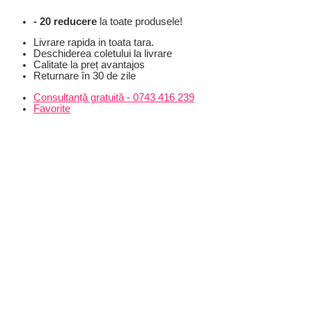
Skip
- 20 reducere
la toate produsele!
to
content
Livrare rapida in toata tara.
Deschiderea coletului la livrare
Calitate la preț avantajos
Returnare în 30 de zile
Consultanță gratuită - 0743 416 239
Favorite