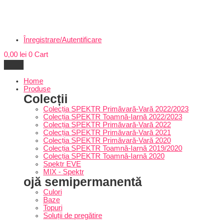
Înregistrare/Autentificare
0,00
lei
0
Cart
Home
Produse
Colecții
Colecția SPEKTR Primăvară-Vară 2022/2023
Colecția SPEKTR Toamnă-Iarnă 2022/2023
Colecția SPEKTR Primăvară-Vară 2022
Colecția SPEKTR Primăvară-Vară 2021
Colecția SPEKTR Primăvară-Vară 2020
Colecția SPEKTR Toamnă-Iarnă 2019/2020
Colecția SPEKTR Toamnă-Iarnă 2020
Spektr EVE
MIX - Spektr
ojă semipermanentă
Culori
Baze
Topuri
Soluții de pregătire