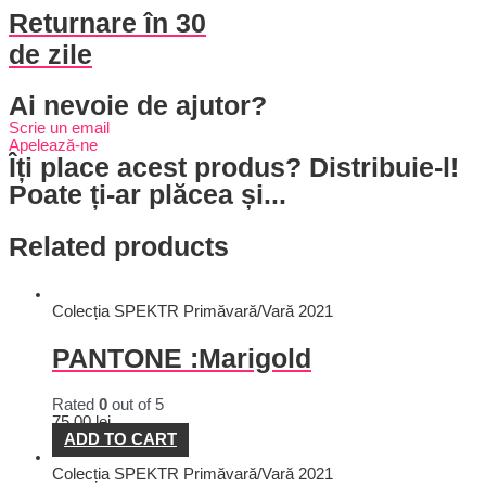
Returnare în 30
de zile
Ai nevoie de ajutor?
Scrie un email
Apelează-ne
Îți place acest produs? Distribuie-l!
Poate ți-ar plăcea și...
Related products
Colecția SPEKTR Primăvară/Vară 2021
PANTONE :Marigold
Rated
0
out of 5
75,00
lei
ADD TO CART
Colecția SPEKTR Primăvară/Vară 2021