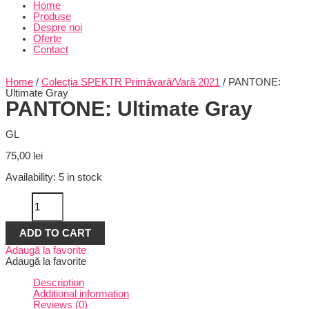
Home
Produse
Despre noi
Oferte
Contact
Home
/
Colecția SPEKTR Primăvară/Vară 2021
/ PANTONE:
Ultimate Gray
PANTONE: Ultimate Gray
GL
75,00
lei
Availability:
5 in stock
PANTONE:
Ultimate
Gray
quantity
ADD TO CART
Adaugă la favorite
Adaugă la favorite
Description
Additional information
Reviews (0)