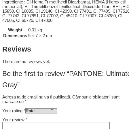
Ingrediente : Di-Hema Trimetilhexil Dicarbamat, HEMA (Hidroxietil
metacrilat), Etil Trimetilbenzoil fenilfosfinat, Dioxid de Titan, BHT, ± 
15850, CI 16035, CI 19140, CI 42090, CI 77491, CI 77499, CI 77510
CI 77742, CI 77891, CI 77002, CI 45410, CI 77007, CI 45380, CI
47005, CI 60725, CI 47000
Weight
0,01 kg
Dimensions
5 × 7 × 2 cm
Reviews
There are no reviews yet.
Be the first to review “PANTONE: Ultimat
Gray”
Adresa ta de email nu va fi publicată.
Câmpurile obligatorii sunt
marcate cu
*
Your rating
*
Your review
*