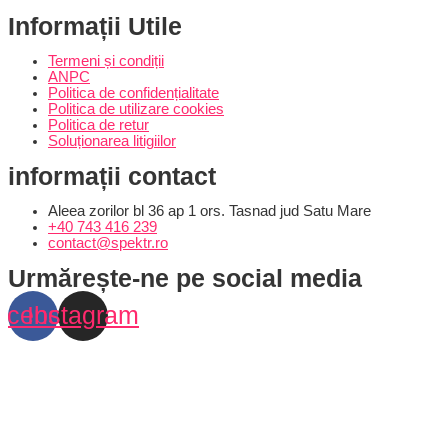
Informații Utile
Termeni și condiții
ANPC
Politica de confidențialitate
Politica de utilizare cookies
Politica de retur
Soluționarea litigiilor
informații contact
Aleea zorilor bl 36 ap 1 ors. Tasnad jud Satu Mare
+40 743 416 239
contact@spektr.ro
Urmărește-ne pe social media
acebook
Instagram