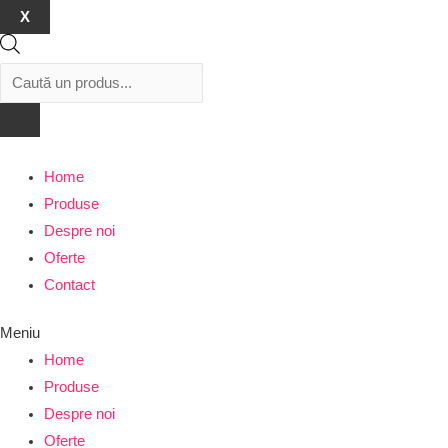
X
Products
search
Home
Produse
Despre noi
Oferte
Contact
Meniu
Home
Produse
Despre noi
Oferte