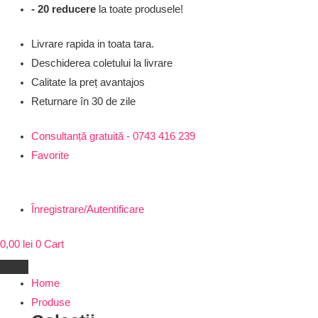
Skip
- 20 reducere
la toate produsele!
to
Livrare rapida in toata tara.
content
Deschiderea coletului la livrare
Calitate la preț avantajos
Returnare în 30 de zile
Consultanță gratuită - 0743 416 239
Favorite
Înregistrare/Autentificare
0,00
lei
0
Cart
Home
Produse