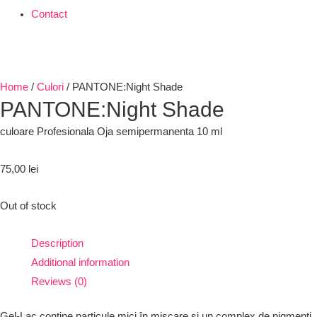
Contact
Home
/
Culori
/ PANTONE:Night Shade
PANTONE:Night Shade
culoare Profesionala Oja semipermanenta 10 ml
75,00
lei
Out of stock
Description
Additional information
Reviews (0)
Gel-Lac contine particule mici în mișcare și un complex de pigmenți