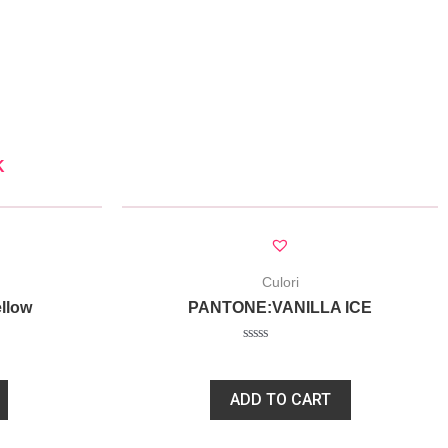
K
Culori
llow
PANTONE:VANILLA ICE
Rated
75,00
lei
0
out
of
ADD TO CART
5