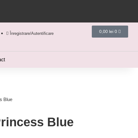
0,00
lei
0
Înregistrare/Autentificare
act
s Blue
incess Blue