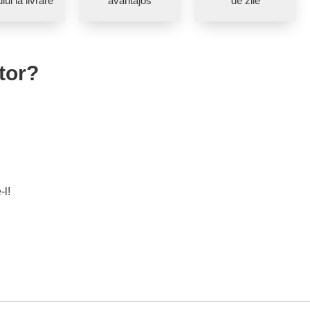
lui la livrare
avantajos
de zile
tor?
-l!