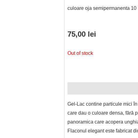
culoare oja semipermanenta 10
75,00
lei
Out of stock
Description
Additional informa
Gel-Lac contine particule mici î
care dau o culoare densa, fără po
panoramica care acopera unghia d
Flaconul elegant este fabricat d