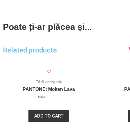
Poate ți-ar plăcea și...
Related products
Fără categorie
PANTONE: Molten Lava
PA
Rated
78,00
lei
0
out
of
ADD TO CART
5