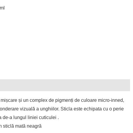
 ml
tion
Reviews (0)
n mișcare și un complex de pigmenți de culoare micro-inned,
nderare vizuală a unghiilor. Sticla este echipata cu o perie
e-a lungul liniei cuticulei .
in sticlă mată neagră