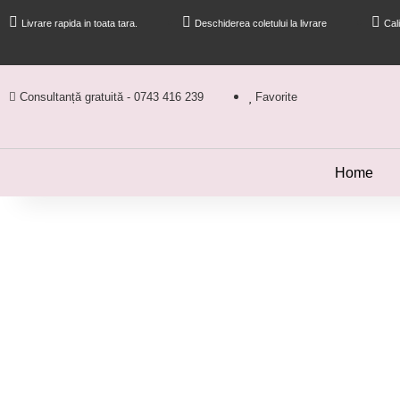
Livrare rapida in toata tara.
Deschiderea coletului la livrare
Cal
Consultanță gratuită - 0743 416 239
Favorite
Home