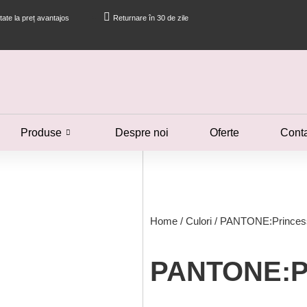
itate la preț avantajos
Returnare în 30 de zile
Produse
Despre noi
Oferte
Cont
Home
/
Culori
/ PANTONE:Princes
PANTONE:Pr