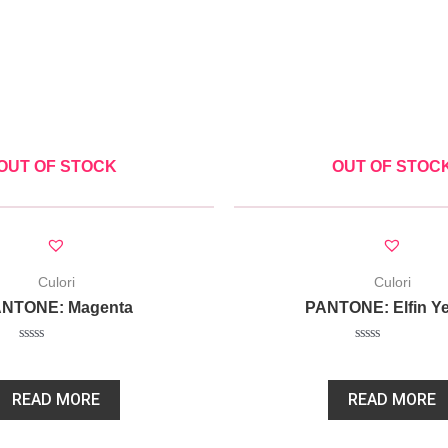
OUT OF STOCK
OUT OF STOC
Culori
Culori
NTONE: Magenta
PANTONE: Elfin Ye
Rated
Rated
78,00
lei
78,00
lei
0
0
out
out
of
of
READ MORE
READ MORE
5
5