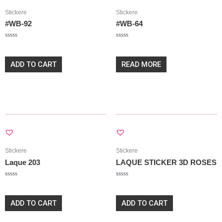
Stickere
Stickere
#WB-92
#WB-64
Rated
Rated
20,00
lei
20,00
lei
0
0
out
out
of
of
ADD TO CART
READ MORE
5
5
Stickere
Stickere
Laque 203
LAQUE STICKER 3D ROSES
Rated
Rated
20,00
lei
20,00
lei
0
0
out
out
of
of
ADD TO CART
ADD TO CART
5
5