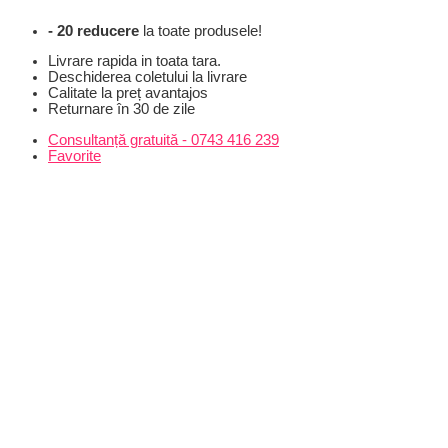
Skip
- 20 reducere
la toate produsele!
to
content
Livrare rapida in toata tara.
Deschiderea coletului la livrare
Calitate la preț avantajos
Returnare în 30 de zile
Consultanță gratuită - 0743 416 239
Favorite