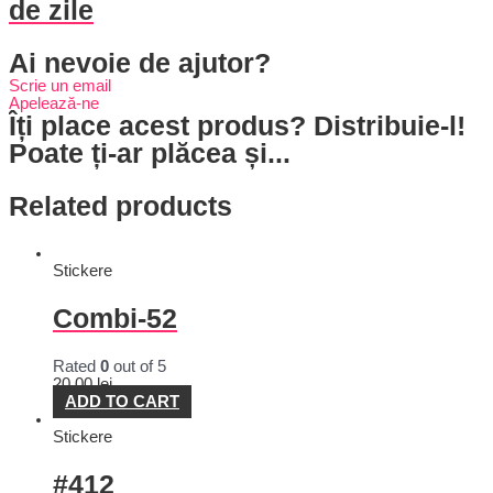
de zile
Ai nevoie de ajutor?
Scrie un email
Apelează-ne
Îți place acest produs? Distribuie-l!
Poate ți-ar plăcea și...
Related products
Stickere
Combi-52
Rated
0
out of 5
20,00
lei
ADD TO CART
Stickere
#412