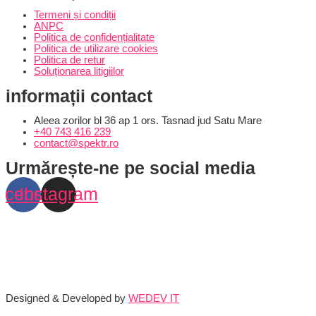
Termeni și condiții
ANPC
Politica de confidențialitate
Politica de utilizare cookies
Politica de retur
Soluționarea litigiilor
informații contact
Aleea zorilor bl 36 ap 1 ors. Tasnad jud Satu Mare
+40 743 416 239
contact@spektr.ro
Urmărește-ne pe social media
acebook
Instagram
Designed & Developed by
WEDEV IT