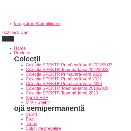
Înregistrare/Autentificare
0,00
lei
0
Cart
Home
Produse
Colecții
Colecția SPEKTR Primăvară-Vară 2022/2023
Colecția SPEKTR Toamnă-Iarnă 2022/2023
Colecția SPEKTR Primăvară-Vară 2022
Colecția SPEKTR Primăvară-Vară 2021
Colecția SPEKTR Primăvară-Vară 2020
Colecția SPEKTR Toamnă-Iarnă 2019/2020
Colecția SPEKTR Toamnă-Iarnă 2020
Spektr EVE
MIX - Spektr
ojă semipermanentă
Culori
Baze
Topuri
Soluții de pregătire