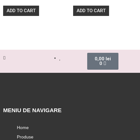
0
0
out
out
of
of
ADD TO CART
ADD TO CART
5
5
0,00
lei
0
MENIU DE NAVIGARE
Home
Produse